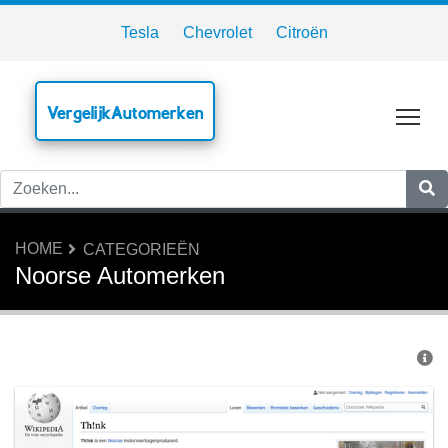
Tesla
Chevrolet
Citroën
VergelijkAutomerken
Tog
HOME
CATEGORIEËN
Noorse Automerken