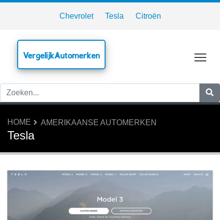
Chevrolet
Tesla
Citroën
VergelijkAutomerken
Tog
HOME
AMERIKAANSE AUTOMERKEN
Tesla