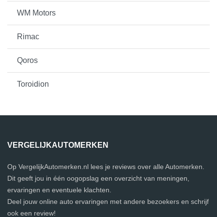
WM Motors
Rimac
Qoros
Toroidion
VERGELIJKAUTOMERKEN
Op VergelijkAutomerken.nl lees je reviews over alle Automerken.
Dit geeft jou in één oogopslag een overzicht van meningen,
ervaringen en eventuele klachten.
Deel jouw online auto ervaringen met andere bezoekers en schrijf
ook een review!