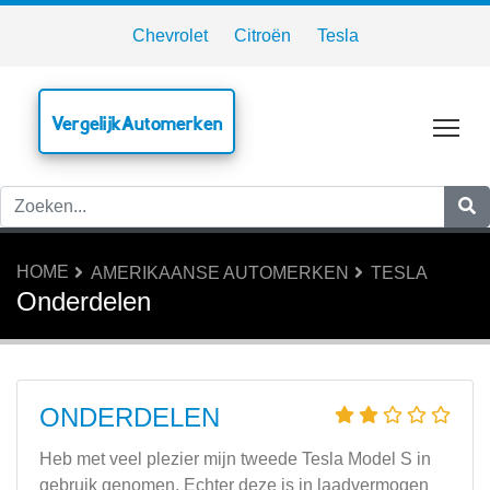
Chevrolet
Citroën
Tesla
VergelijkAutomerken
Tog
HOME
AMERIKAANSE AUTOMERKEN
TESLA
Onderdelen
ONDERDELEN
Heb met veel plezier mijn tweede Tesla Model S in
gebruik genomen. Echter deze is in laadvermogen