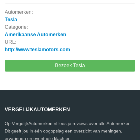
Automerken:
Tesla
Categorie:
Amerikaanse Automerken
URL:
http://www.teslamotors.com
Bezoek Tesla
VERGELIJKAUTOMERKEN
Op VergelijkAutomerken.nl lees je reviews over alle Automerken.
Dit geeft jou in één oogopslag een overzicht van meningen,
ervaringen en eventuele klachten.