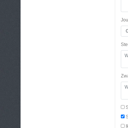
Jou
Ste
Zwa
S
S
I