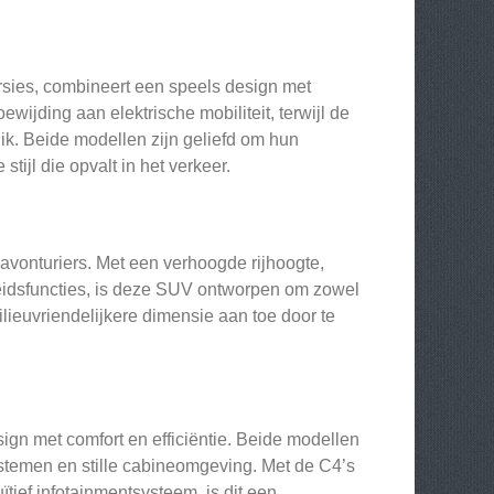
rsies, combineert een speels design met
ijding aan elektrische mobiliteit, terwijl de
uik. Beide modellen zijn geliefd om hun
tijl die opvalt in het verkeer.
 avonturiers. Met een verhoogde rijhoogte,
heidsfuncties, is deze SUV ontworpen om zowel
ilieuvriendelijkere dimensie aan toe door te
gn met comfort en efficiëntie. Beide modellen
stemen en stille cabineomgeving. Met de C4’s
tief infotainmentsysteem, is dit een