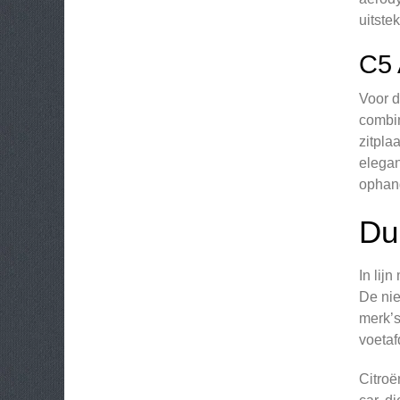
uitste
C5
Voor d
combin
zitpla
elegan
ophan
Du
In lij
De nie
merk’s
voetaf
Citroë