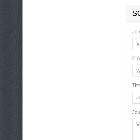
S
Je
E-m
Tit
Jou