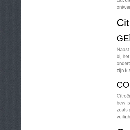
car, d
ontwe
Ci
GE
Naast 
bij he
onderd
zijn kl
CO
Citroë
bewijs
zoals 
veilig