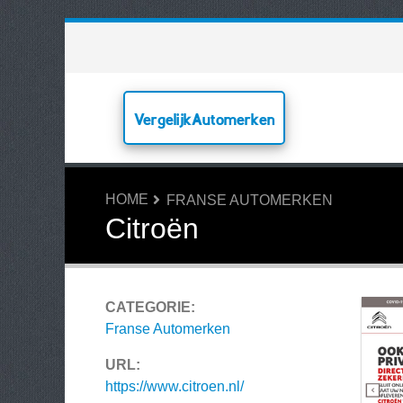
VergelijkAutomerken
HOME
FRANSE AUTOMERKEN
Citroën
CATEGORIE:
Franse Automerken
URL:
https://www.citroen.nl/