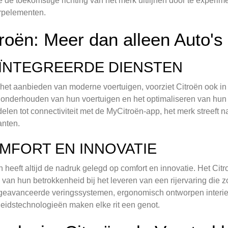
ie de toekomstige richting van het merk uitlijnen door te exper
rpelementen.
troën: Meer dan alleen Auto's
ÏNTEGREERDE DIENSTEN
het aanbieden van moderne voertuigen, voorziet Citroën ook in 
t onderhouden van hun voertuigen en het optimaliseren van hun
elen tot connectiviteit met de MyCitroën-app, het merk streeft 
anten.
MFORT EN INNOVATIE
n heeft altijd de nadruk gelegd op comfort en innovatie. Het C
 van hun betrokkenheid bij het leveren van een rijervaring die z
geavanceerde veringssystemen, ergonomisch ontworpen interi
heidstechnologieën maken elke rit een genot.