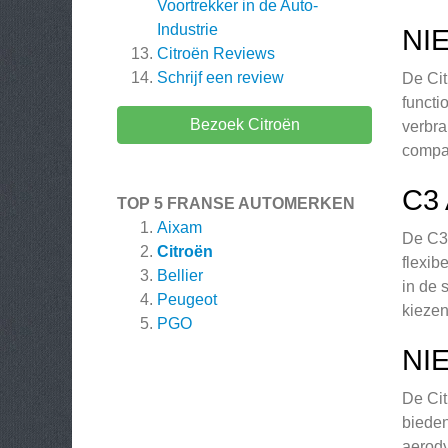
Voortrekker in de Auto-
Industrie
NI
Citroën
Reviews
Schrijf een review
De Cit
functi
Bezoek Citroën
verbra
compac
C3
TOP 5 FRANSE AUTOMERKEN
Aixam
De C3 
Citroën
flexib
Bellier
in de 
Peugeot
kiezen
PGO
NI
De Cit
bieden
aerody