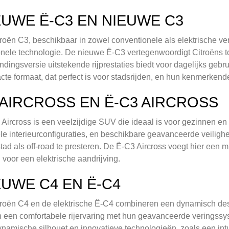
EUWE Ë-C3 EN NIEUWE C3
roën C3, beschikbaar in zowel conventionele als elektrische ve
onele technologie. De nieuwe Ë-C3 vertegenwoordigt Citroëns toew
ndingsversie uitstekende rijprestaties biedt voor dagelijks gebr
te formaat, dat perfect is voor stadsrijden, en hun kenmerkende s
 AIRCROSS EN Ë-C3 AIRCROSS
Aircross is een veelzijdige SUV die ideaal is voor gezinnen en
ele interieurconfiguraties, en beschikbare geavanceerde veilig
stad als off-road te presteren. De Ë-C3 Aircross voegt hier een m
 voor een elektrische aandrijving.
EUWE C4 EN Ë-C4
roën C4 en de elektrische Ë-C4 combineren een dynamisch desi
 een comfortabele rijervaring met hun geavanceerde veringssy
namische silhouet en innovatieve technologieën, zoals een intuï