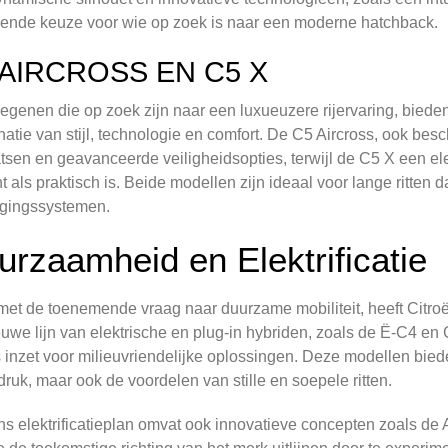
kende keuze voor wie op zoek is naar een moderne hatchback.
 AIRCROSS EN C5 X
egenen die op zoek zijn naar een luxueuzere rijervaring, biede
atie van stijl, technologie en comfort. De C5 Aircross, ook besc
atsen en geavanceerde veiligheidsopties, terwijl de C5 X een ele
t als praktisch is. Beide modellen zijn ideaal voor lange ritte
gingssystemen.
urzaamheid en Elektrificatie
n met de toenemende vraag naar duurzame mobiliteit, heeft Citroën
uwe lijn van elektrische en plug-in hybriden, zoals de Ë-C4 en 
 inzet voor milieuvriendelijke oplossingen. Deze modellen bied
druk, maar ook de voordelen van stille en soepele ritten.
ns elektrificatieplan omvat ook innovatieve concepten zoals de