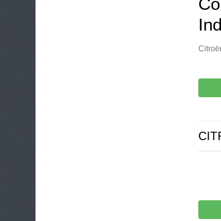
Con
Ind
Citroë
CIT