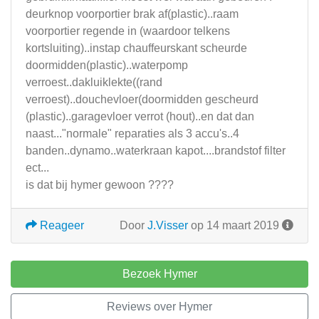
deurknop voorportier brak af(plastic)..raam
voorportier regende in (waardoor telkens
kortsluiting)..instap chauffeurskant scheurde
doormidden(plastic)..waterpomp
verroest..dakluiklekte((rand
verroest)..douchevloer(doormidden gescheurd
(plastic)..garagevloer verrot (hout)..en dat dan
naast..."normale" reparaties als 3 accu's..4
banden..dynamo..waterkraan kapot....brandstof filter
ect...
is dat bij hymer gewoon ????
Reageer
Door
J.Visser
op 14 maart 2019
Bezoek Hymer
Reviews over Hymer