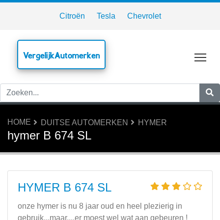
Citroën
Tesla
Chevrolet
VergelijkAutomerken
Tog
HOME
DUITSE AUTOMERKEN
HYMER
hymer B 674 SL
HYMER B 674 SL
onze hymer is nu 8 jaar oud en heel plezierig in
gebruik...maar....er moest wel wat aan gebeuren !