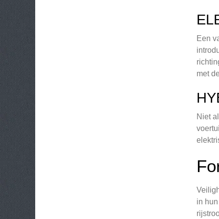
EL
Een va
introd
richti
met de
HY
Niet a
voertu
elektr
Fo
Veilig
in hun
rijstr