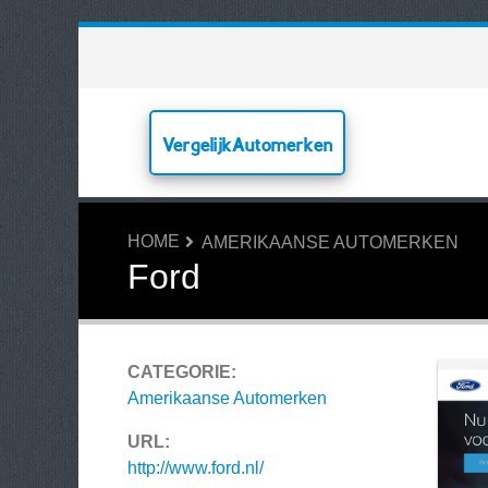
VergelijkAutomerken
HOME
AMERIKAANSE AUTOMERKEN
Ford
CATEGORIE:
Amerikaanse Automerken
URL:
http://www.ford.nl/