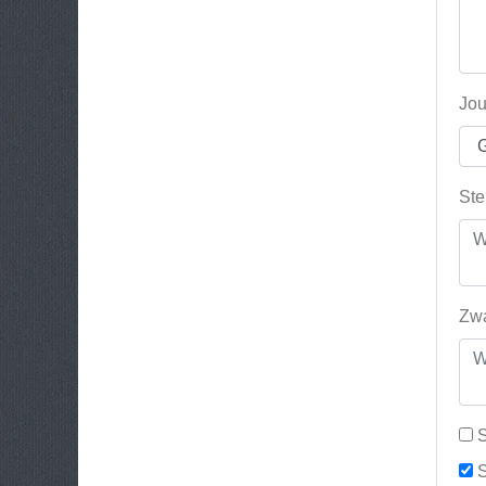
Jou
Ste
Zwa
S
S