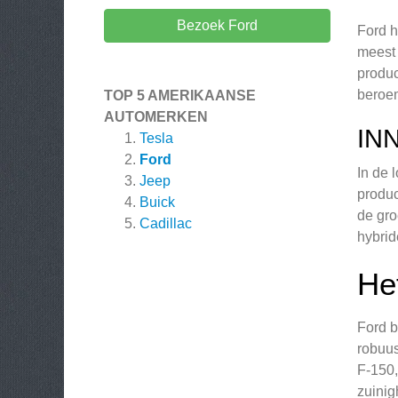
Bezoek Ford
Ford h
meest 
produc
beroem
TOP 5 AMERIKAANSE
AUTOMERKEN
IN
Tesla
Ford
In de 
Jeep
produc
Buick
de gro
Cadillac
hybrid
He
Ford b
robuus
F-150,
zuinig