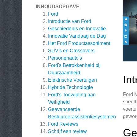
INHOUDSOPGAVE
Ford
Introductie van Ford
Geschiedenis en Innovatie
Innovatie Vandaag de Dag
Het Ford Productassortiment
SUV's en Crossovers
Personenauto's
Ford's Betrokkenheid bij
Duurzaamheid
In
Elektrische Voertuigen
Hybride Technologie
Ford M
Ford's Toewijding aan
speelt
Veiligheid
voertu
Geavanceerde
geword
Bestuurderassistentiesystemen
Ford
Reviews
Ge
Schrijf een review