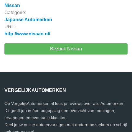
Nissan
Categorie:
Japanse Automerken
URL:
http://www.nissan.nl/
Bezoek Nissan
VERGELIJKAUTOMERKEN
Op VergelijkAutomerken.nl lees je reviews over alle Automerken.
Dit geeft jou in één oogopslag een overzicht van meningen,
ervaringen en eventuele klachten.
Deel jouw online auto ervaringen met andere bezoekers en schrijf
ook een review!