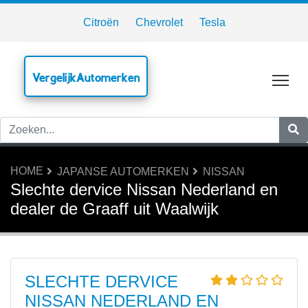
Citroën
Chevrolet
Tesla
VergelijkAutomerken
Tog
HOME
JAPANSE AUTOMERKEN
NISSAN
Slechte dervice Nissan Nederland en
dealer de Graaff uit Waalwijk
SLECHTE DERVICE
NISSAN NEDERLAND EN