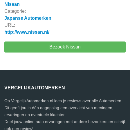
Nissan
Categorie:
Japanse Automerken
URL:
http://www.nissan.nl/
Bezoek Nissan
VERGELIJKAUTOMERKEN
Op VergelijkAutomerken.nl lees je reviews over alle Automerken.
Dit geeft jou in één oogopslag een overzicht van meningen,
ervaringen en eventuele klachten.
Deel jouw online auto ervaringen met andere bezoekers en schrijf
ook een review!