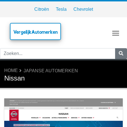
Citroën
Tesla
Chevrolet
VergelijkAutomerken
Tog
HOME
JAPANSE AUTOMERKEN
Nissan