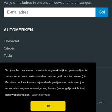
Vul je e-mailadres in om onze nieuwsbrief te ontvangen.
AUTOMERKEN
Chevrolet
Citroën
Tesla
Om jouw bezoek aan onze website nog makkelijk en persoonlijker te
Contact
Privacy
maken zetten we cookies (en daarmee vergelijkbare technieken) in.
Met deze cookies kunnen wij en derde partijen informatie over jou
Algemene
FAQ
verzamelen en jouw internetgedrag binnen (en mogelijk ook buiten)
Voorwaarden
onze website volgen.
Meer informatie
Copyright © 2026 VergelijkAutomerken
Build review sites with
OK
ReviewTycoon